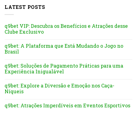
LATEST POSTS
q9bet VIP: Descubra os Benefícios e Atrações desse
Clube Exclusivo
q9bet: A Plataforma que Está Mudando o Jogo no
Brasil
q9bet: Soluções de Pagamento Práticas para uma
Experiência Inigualável
q9bet: Explore a Diversão e Emoção nos Caça-
Níqueis
q9bet: Atrações Imperdíveis em Eventos Esportivos