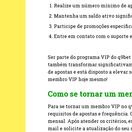
Realize um número mínimo de ap
Mantenha um saldo ativo signific
Participe de promoções específica
Entre em contato com o suporte e 
Ser parte do programa VIP do q9bet
também transformar significativame
de apostas e está disposto a elevar 
membro VIP hoje mesmo!
Como se tornar um me
Para se tornar um membro VIP no q9b
requisitos de apostas e frequência.
mensal. Após atender os critérios, e
mail e solicite a atualização do seu