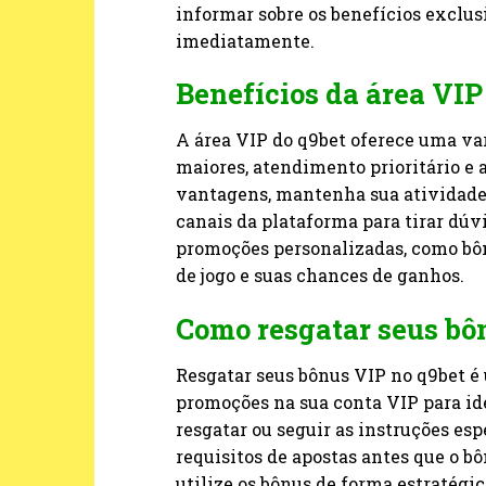
informar sobre os benefícios exclu
imediatamente.
Benefícios da área VIP
A área VIP do q9bet oferece uma var
maiores, atendimento prioritário e 
vantagens, mantenha sua atividade 
canais da plataforma para tirar dúv
promoções personalizadas, como bôn
de jogo e suas chances de ganhos.
Como resgatar seus bô
Resgatar seus bônus VIP no q9bet é 
promoções na sua conta VIP para ide
resgatar ou seguir as instruções es
requisitos de apostas antes que o bô
utilize os bônus de forma estratég