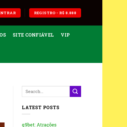
ENTRAR
REGISTRO - R$ 8.888
OS
SITE CONFIÁVEL
VIP
LATEST POSTS
q9bet: Atrações