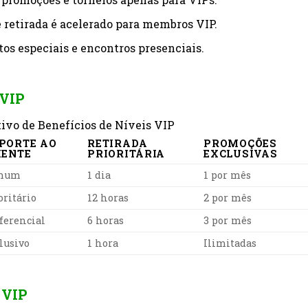
 retirada é acelerado para membros VIP.
os especiais e encontros presenciais.
 VIP
ivo de Benefícios de Níveis VIP
PORTE AO
RETIRADA
PROMOÇÕES
IENTE
PRIORITÁRIA
EXCLUSIVAS
mum
1 dia
1 por mês
oritário
12 horas
2 por mês
ferencial
6 horas
3 por mês
lusivo
1 hora
Ilimitadas
 VIP