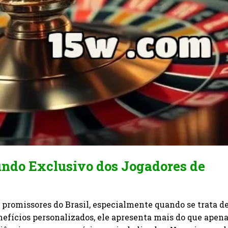
undo Exclusivo dos Jogadores de
s promissores do Brasil, especialmente quando se trata d
efícios personalizados, ele apresenta mais do que apen