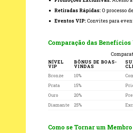
Retiradas Rápidas:
O processo de
Eventos VIP:
Convites para event
Comparação das Benefícios
Comparat
NÍVEL
BÔNUS DE BOAS-
SU
VIP
VINDAS
CL
Bronze
10%
Co
Prata
15%
Pri
Ouro
20%
Pre
Diamante
25%
Exc
Como se Tornar um Membro