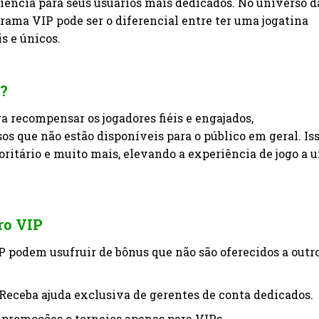
iência para seus usuários mais dedicados. No universo d
grama VIP pode ser o diferencial entre ter uma jogatina
 e únicos.
t?
a recompensar os jogadores fiéis e engajados,
os que não estão disponíveis para o público em geral. Is
ioritário e muito mais, elevando a experiência de jogo a 
ro VIP
podem usufruir de bônus que não são oferecidos a outr
Receba ajuda exclusiva de gerentes de conta dedicados.
promoções e torneios apenas para VIPs.