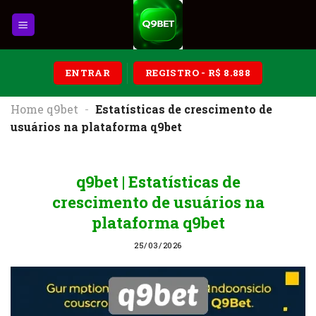
Skip
to
content
ENTRAR
REGISTRO - R$ 8.888
Home q9bet
-
Estatísticas de crescimento de
usuários na plataforma q9bet
q9bet | Estatísticas de
crescimento de usuários na
plataforma q9bet
25/03/2026